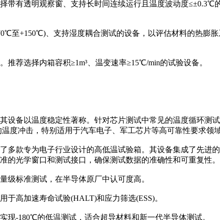
择带有透明观察窗、支持长时间连续运行且温度波动度≤±0.3℃
70℃至+150℃)、支持湿度耦合测试的设备，以评估材料的热膨
荐选择内箱容积≥1m³、温变速率≥15℃/min的试验设备。
其设备以温度稳定性著称。针对芯片测试中常见的温度循环测试，林频
下的温度冲击，特别适用于汽车电子、军工芯片等高可靠性要求领
推出了多款专为电子行业设计的高低温试验箱。其设备集成了先进
精准的光学窗口和测试接口，确保测试数据的准确性和可重复性。
计量级标准测试，在半导体原厂中认可度高。
高加速寿命试验(HALT)和应力筛选(ESS)。
实现-180℃的低温测试，适合超导材料和新一代半导体测试。