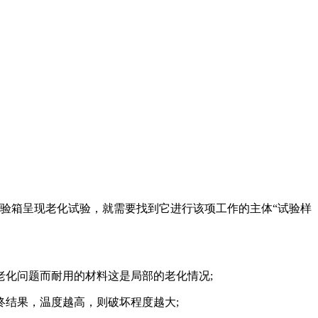
验箱呈现老化试验，就需要找到它进行该项工作的主体“试验样
老化问题而耐用的材料这是局部的老化情况;
终结果，温度越高，则破坏程度越大;