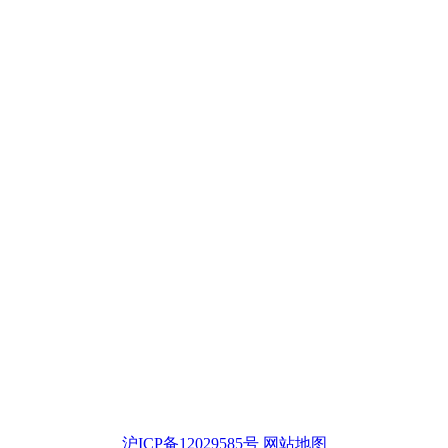
沪ICP备12029585号
网站地图