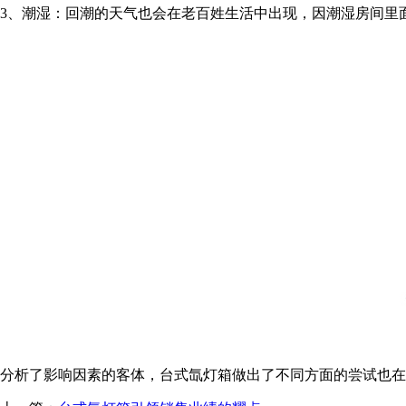
3、潮湿：回潮的天气也会在老百姓生活中出现，因潮湿房间里
分析了影响因素的客体，台式氙灯箱做出了不同方面的尝试也在